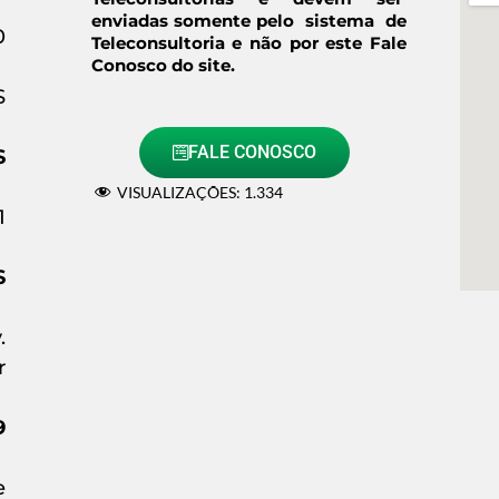
enviadas somente pelo sistema de
0
Teleconsultoria e não por este Fale
Conosco do site.
S
FALE CONOSCO
S
VISUALIZAÇÕES:
1.334
1
S
.
r
9
e