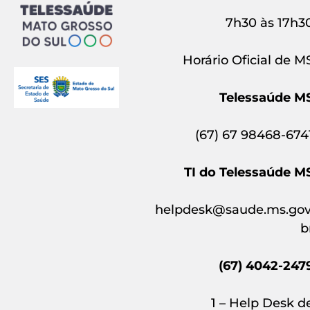
7h30 às 17h3
Horário Oficial de M
Telessaúde M
(67) 67 98468-674
TI do Telessaúde M
helpdesk@saude.ms.gov
b
(67) 4042-247
1 – Help Desk d