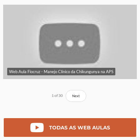
Web Aula Fiocruz - Manejo Clínico da Chikungunya na APS
1
of
30
Next
TODAS AS WEB AULAS