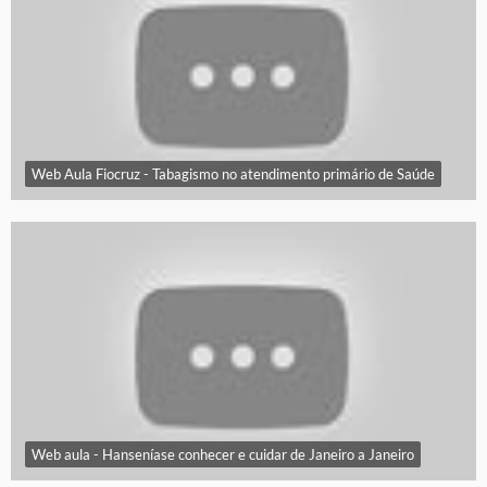
Web Aula Fiocruz - Tabagismo no atendimento primário de Saúde
Web aula - Hanseníase conhecer e cuidar de Janeiro a Janeiro