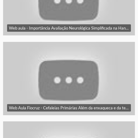
Web aula - Importância Avaliação Neurológica Simplificada na Hanseníase e Vigilância Grau 2
Web Aula Fiocruz - Cefaleias Primárias Além da enxaqueca e da tensional