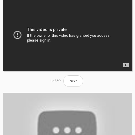
1
of
30
Next