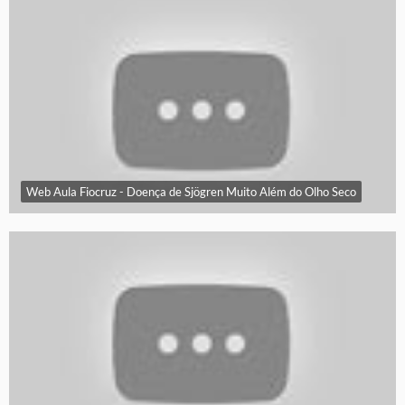
Web Aula Fiocruz - Doença de Sjögren Muito Além do Olho Seco