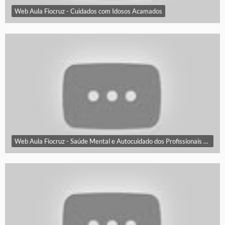
Web Aula Fiocruz - Cuidados com Idosos Acamados
Web Aula Fiocruz - Saúde Mental e Autocuidado dos Profissionais de Saúde