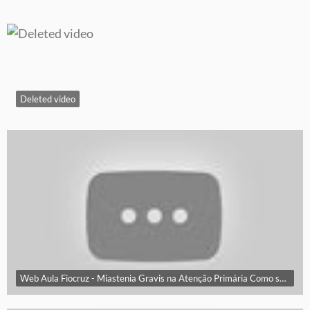
Deleted video
Web Aula Fiocruz - Miastenia Gravis na Atenção Primária Como suspeitar e como agir