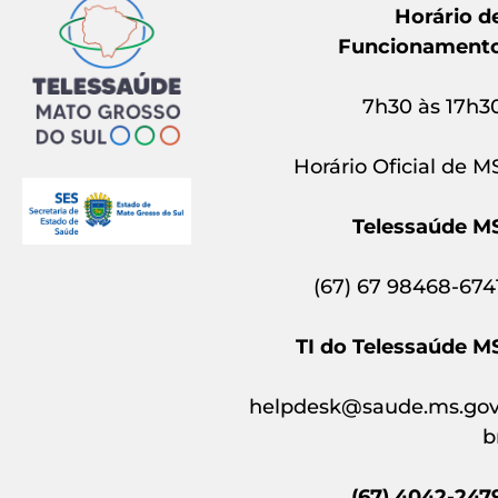
Horário d
Funcionament
7h30 às 17h3
Horário Oficial de M
Telessaúde M
(67) 67 98468-674
TI do Telessaúde M
helpdesk@saude.ms.gov
b
(67) 4042-247