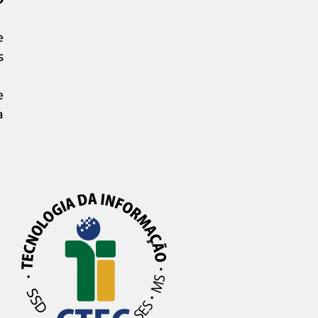
e
s
e
a