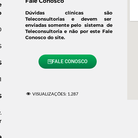
Fale Conosco
e
o
Dúvidas clínicas são
Teleconsultorias e devem ser
enviadas somente pelo sistema de
0
Teleconsultoria e não por este Fale
Conosco do site.
S
FALE CONOSCO
S
1
VISUALIZAÇÕES:
1.287
S
.
r
9