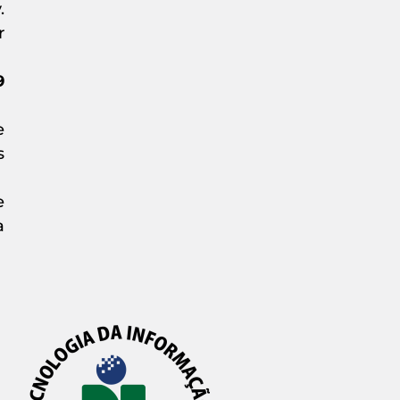
.
r
9
e
s
e
a