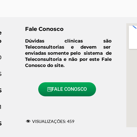
Fale Conosco
e
o
Dúvidas clínicas são
Teleconsultorias e devem ser
enviadas somente pelo sistema de
0
Teleconsultoria e não por este Fale
Conosco do site.
S
FALE CONOSCO
S
1
VISUALIZAÇÕES:
459
S