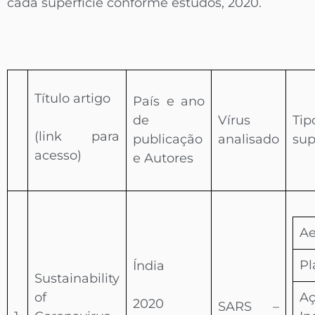
cada superfície conforme estudos, 2020.
Título artigo
País e ano
de
Vírus
Ti
(link para
publicação
analisado
sup
acesso)
e Autores
Ae
Pl
Índia
Sustainability
of
A
2020
SARS –