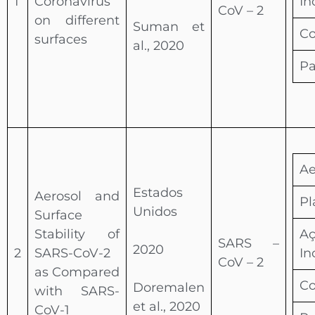
1
Coronavirus
In
CoV – 2
on different
Suman et
Co
surfaces
al., 2020
Pa
Ae
Estados
Aerosol and
Pl
Unidos
Surface
Stability of
A
SARS –
2020
2
SARS-CoV-2
In
CoV – 2
as Compared
Co
Doremalen
with SARS-
et al., 2020
CoV-1