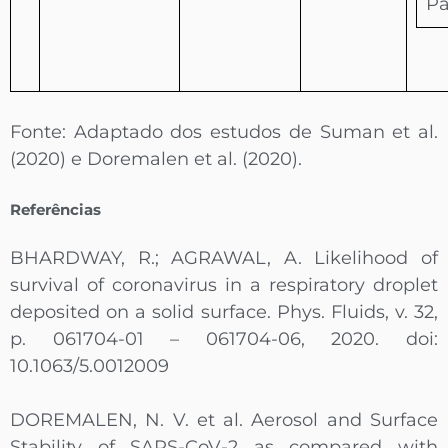
Pa
Fonte: Adaptado dos estudos de Suman et al.
(2020) e Doremalen et al. (2020).
Referências
BHARDWAY, R.; AGRAWAL, A. Likelihood of
survival of coronavirus in a respiratory droplet
deposited on a solid surface. Phys. Fluids, v. 32,
p. 061704-01 – 061704-06, 2020. doi:
10.1063/5.0012009
DOREMALEN, N. V. et al. Aerosol and Surface
Stability of SARS-CoV-2 as compared with