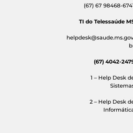
(67) 67 98468-674
TI do Telessaúde M
helpdesk@saude.ms.gov
b
(67) 4042-247
1 – Help Desk d
Sistema
2 – Help Desk d
Informátic