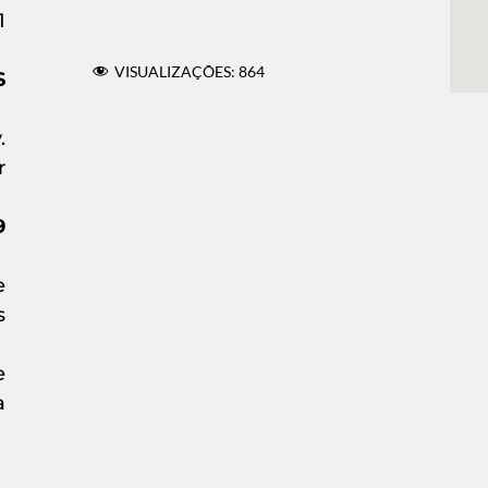
1
VISUALIZAÇÕES:
864
S
.
r
9
e
s
e
a